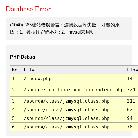
Database Error
(1040) 365建站错误警告：连接数据库失败，可能的原
因：1、数据库密码不对; 2、mysql未启动。
PHP Debug
No.
File
Line
1
/index.php
14
2
/source/function/function_extend.php
324
3
/source/class/jzmysql.class.php
211
4
/source/class/jzmysql.class.php
62
5
/source/class/jzmysql.class.php
94
6
/source/class/jzmysql.class.php
76