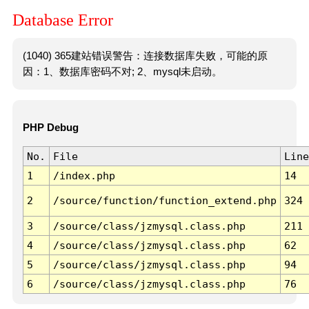
Database Error
(1040) 365建站错误警告：连接数据库失败，可能的原
因：1、数据库密码不对; 2、mysql未启动。
PHP Debug
No.
File
Line
1
/index.php
14
2
/source/function/function_extend.php
324
3
/source/class/jzmysql.class.php
211
4
/source/class/jzmysql.class.php
62
5
/source/class/jzmysql.class.php
94
6
/source/class/jzmysql.class.php
76