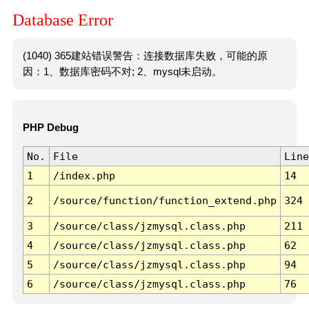
Database Error
(1040) 365建站错误警告：连接数据库失败，可能的原
因：1、数据库密码不对; 2、mysql未启动。
PHP Debug
No.
File
Line
1
/index.php
14
2
/source/function/function_extend.php
324
3
/source/class/jzmysql.class.php
211
4
/source/class/jzmysql.class.php
62
5
/source/class/jzmysql.class.php
94
6
/source/class/jzmysql.class.php
76