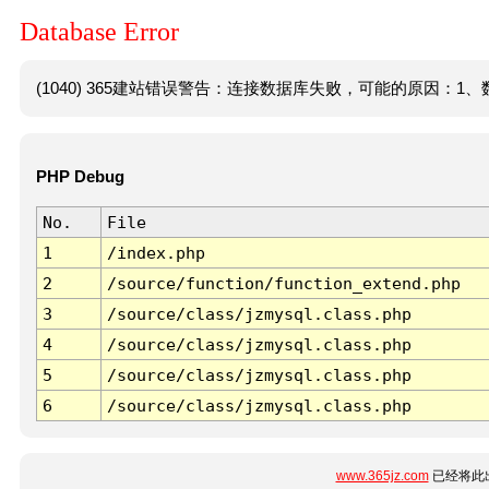
Database Error
(1040) 365建站错误警告：连接数据库失败，可能的原因：1、数
PHP Debug
No.
File
1
/index.php
2
/source/function/function_extend.php
3
/source/class/jzmysql.class.php
4
/source/class/jzmysql.class.php
5
/source/class/jzmysql.class.php
6
/source/class/jzmysql.class.php
www.365jz.com
已经将此