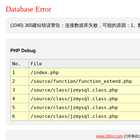
Database Error
(1040) 365建站错误警告：连接数据库失败，可能的原因：1、数
PHP Debug
No.
File
1
/index.php
2
/source/function/function_extend.php
3
/source/class/jzmysql.class.php
4
/source/class/jzmysql.class.php
5
/source/class/jzmysql.class.php
6
/source/class/jzmysql.class.php
www.365jz.com
已经将此