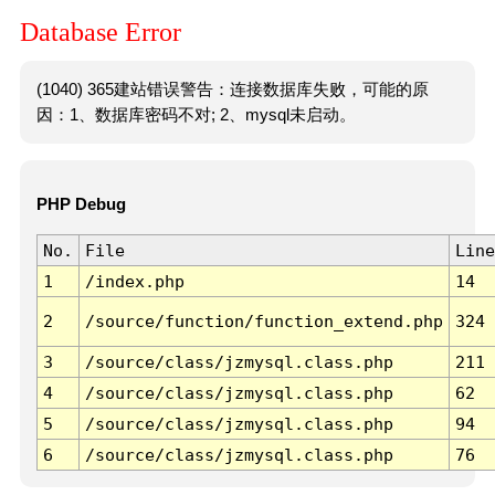
Database Error
(1040) 365建站错误警告：连接数据库失败，可能的原
因：1、数据库密码不对; 2、mysql未启动。
PHP Debug
No.
File
Line
1
/index.php
14
2
/source/function/function_extend.php
324
3
/source/class/jzmysql.class.php
211
4
/source/class/jzmysql.class.php
62
5
/source/class/jzmysql.class.php
94
6
/source/class/jzmysql.class.php
76