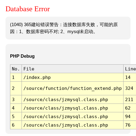
Database Error
(1040) 365建站错误警告：连接数据库失败，可能的原
因：1、数据库密码不对; 2、mysql未启动。
PHP Debug
No.
File
Line
1
/index.php
14
2
/source/function/function_extend.php
324
3
/source/class/jzmysql.class.php
211
4
/source/class/jzmysql.class.php
62
5
/source/class/jzmysql.class.php
94
6
/source/class/jzmysql.class.php
76