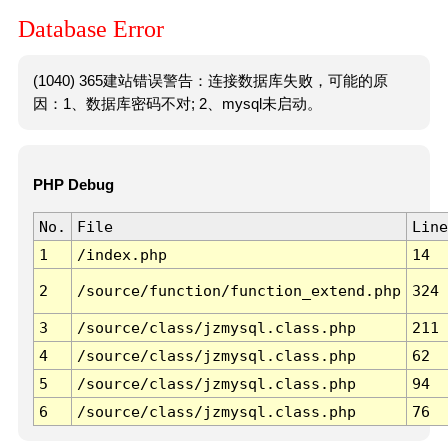
Database Error
(1040) 365建站错误警告：连接数据库失败，可能的原
因：1、数据库密码不对; 2、mysql未启动。
PHP Debug
No.
File
Line
1
/index.php
14
2
/source/function/function_extend.php
324
3
/source/class/jzmysql.class.php
211
4
/source/class/jzmysql.class.php
62
5
/source/class/jzmysql.class.php
94
6
/source/class/jzmysql.class.php
76