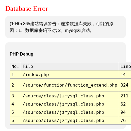
Database Error
(1040) 365建站错误警告：连接数据库失败，可能的原
因：1、数据库密码不对; 2、mysql未启动。
PHP Debug
No.
File
Line
1
/index.php
14
2
/source/function/function_extend.php
324
3
/source/class/jzmysql.class.php
211
4
/source/class/jzmysql.class.php
62
5
/source/class/jzmysql.class.php
94
6
/source/class/jzmysql.class.php
76